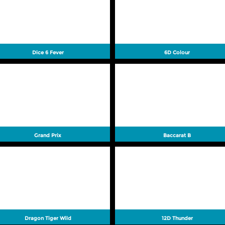
Dice 6 Fever
6D Colour
Grand Prix
Baccarat B
Dragon Tiger Wild
12D Thunder