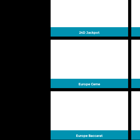
24D Jackpot
Europe Ceme
Europe Baccarat