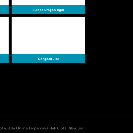
Europe Dragon Tiger
Gongball Jitu
t & Bola Online Terpercaya.Hak Cipta Dilindungi.