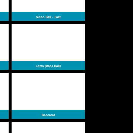
Sicbo Ball - Fast
Lotto (Race Ball)
Baccarat